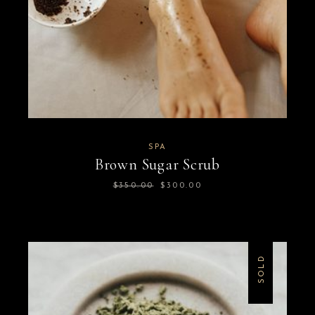
SPA
Brown Sugar Scrub
$
350.00
$
300.00
Original
Η
price
τρέχουσα
was:
τιμή
$350.00.
είναι:
$300.00.
SOLD