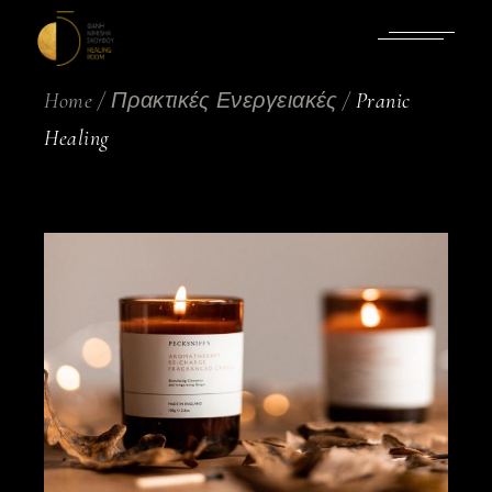
Skip
to
the
content
Home
Πρακτικές Ενεργειακές
Pranic
Healing